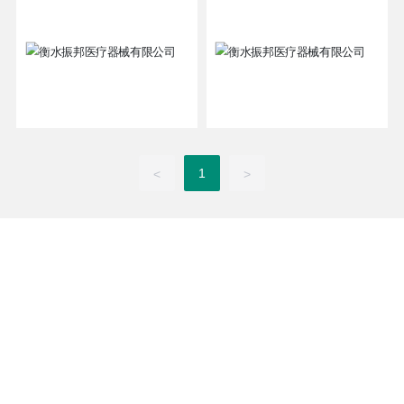
1
<
>
衡水振邦医疗器械有限公司
河北省衡水市枣强镇创新巷南区平原街南侧658号
郝经理：15903283098